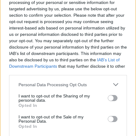
3. Vendégblogolás (Guest posting)
processing of your personal or sensitive information for
targeted advertising by us, please use the below opt-out
A prémium vendégblogolás során kiváló minőségű,
section to confirm your selection. Please note that after your
egyedi tartalmakat helyezel el más, magas
opt-out request is processed you may continue seeing
autoritású weboldalakon vagy blogokon, amelyek az
interest-based ads based on personal information utilized by
adott témában relevánsak.
us or personal information disclosed to third parties prior to
your opt-out. You may separately opt-out of the further
Fontos, hogy:
disclosure of your personal information by third parties on the
IAB’s list of downstream participants. This information may
Csak megbízható, jó hírű oldalakon publikálj.
also be disclosed by us to third parties on the
IAB’s List of
Downstream Participants
that may further disclose it to other
A tartalom értékes és olvasmányos legyen.
third parties.
A link természetesen, a szövegkörnyezetbe
Please note that this website/app uses one or more Google
Personal Data Processing Opt Outs
illeszkedően szerepeljen.
services and may gather and store information including but
not limited to your visit or usage behaviour. You may click to
I want to opt-out of the Sharing of my
A vendégblogolás nemcsak backlinket jelent, hanem
personal data.
grant or deny consent to Google and its third-party tags to
Opted In
a
márkád szakmai elismertségét
is növeli.
use your data for below specified purposes in below Google
consent section.
I want to opt-out of the Sale of my
Personal Data.
4. PR és sajtókapcsolatok
Opted In
A sajtóban, magazinokban vagy hírportálokon való