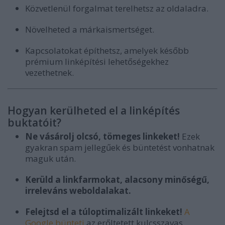
Közvetlenül forgalmat terelhetsz az oldaladra.
Növelheted a márkaismertséget.
Kapcsolatokat építhetsz, amelyek később
prémium linképítési lehetőségekhez
vezethetnek.
Hogyan kerülheted el a linképítés
buktatóit?
Ne vásárolj olcsó, tömeges linkeket!
Ezek
gyakran spam jellegűek és büntetést vonhatnak
maguk után.
Kerüld a linkfarmokat, alacsony minőségű,
irreleváns weboldalakat.
Felejtsd el a túloptimalizált linkeket!
A
Google bünteti
az erőltetett kulcsszavas