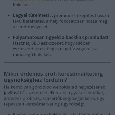
linkeket.
Legyél türelmes!
A prémium linképítés hosszú
távú befektetés, amely fokozatosan hozza meg
az eredményeket.
Folyamatosan figyeld a backlink profilodat!
Használj SEO eszközöket, hogy időben
észrevedd az esetleges negatív vagy rossz
minőségű linkeket.
Mikor érdemes profi keresőmarketing
ügynökséghez fordulni?
Ha komolyan gondolod weboldalad helyezésének
javítását és szeretnéd elkerülni a gyakori hibákat,
érdemes profi SEO szakértők segítségét kérni. Egy
tapasztalt keresőmarketing ügynökség:
Egyéni, prémium linképítési stratégiát dolgoz ki