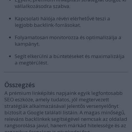
vállalkozásodra szabva.
Kapcsolati hálója révén elérhetővé teszi a
legjobb backlink-forrásokat.
Folyamatosan monitorozza és optimalizálja a
kampányt.
Segít elkerülni a büntetéseket és maximalizálja
a megtérülést.
Összegzés
A prémium linképítés napjaink egyik legfontosabb
SEO eszköze, amely tudatos, jól megtervezett
stratégiák alkalmazásával jelentős versenyelőnyt
biztosít a Google találati listáin. A magas minőségű,
releváns backlinkek segítségével nemcsak az oldalad
rangsorolása javul, hanem márkád hitelessége és az
organikus forgalom is növekedni fog.