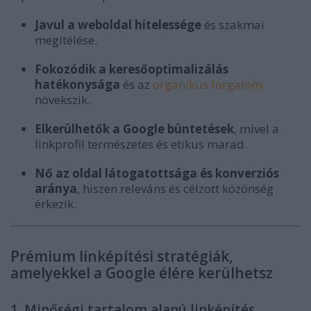
Javul a weboldal hitelessége
és szakmai
megítélése.
Fokozódik a keresőoptimalizálás
hatékonysága
és az
organikus forgalom
növekszik.
Elkerülhetők a Google büntetések
, mivel a
linkprofil természetes és etikus marad.
Nő az oldal látogatottsága és konverziós
aránya
, hiszen releváns és célzott közönség
érkezik.
Prémium linképítési stratégiák,
amelyekkel a Google élére kerülhetsz
1. Minőségi tartalom alapú linképítés