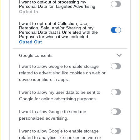
megjelenés nagyon értékes backlinkeket
I want to opt-out of processing my
Personal Data for Targeted Advertising.
eredményezhet. Ehhez érdemes:
Opted In
Sajtóközleményeket készíteni jelentős vállalati
I want to opt-out of Collection, Use,
Retention, Sale, and/or Sharing of my
vagy termékfejlesztési hírekről.
Personal Data that Is Unrelated with the
Purposes for which it was collected.
Kapcsolatot építeni újságírókkal, szakmai lapok
Opted Out
szerkesztőivel.
Google consents
Kiemelkedő eredményeket, sikereket vagy
I want to allow Google to enable storage
innovációkat bemutatni, amelyek
related to advertising like cookies on web or
médiaérdeklődést válthatnak ki.
device identifiers in apps.
Ezek a linkek nemcsak SEO szempontból értékesek,
I want to allow my user data to be sent to
hanem a brand ismertségét is növelik.
Google for online advertising purposes.
5. Broken link building
I want to allow Google to send me
personalized advertising.
Ez a stratégia abból áll, hogy felkutatod az
iparágadhoz kapcsolódó weboldalakon a törött,
I want to allow Google to enable storage
nem működő linkeket, majd felajánlod saját,
related to analytics like cookies on web or