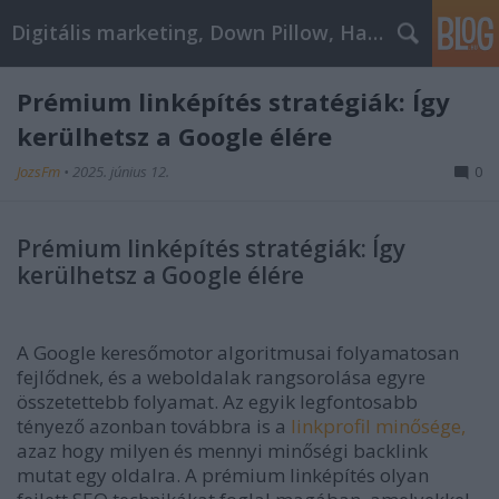
Digitális marketing, Down Pillow, Használtautó
Prémium linképítés stratégiák: Így
kerülhetsz a Google élére
JozsFm
•
2025. június 12.
0
Prémium linképítés stratégiák: Így
kerülhetsz a Google élére
A Google keresőmotor algoritmusai folyamatosan
fejlődnek, és a weboldalak rangsorolása egyre
összetettebb folyamat. Az egyik legfontosabb
tényező azonban továbbra is a
linkprofil minősége,
azaz hogy milyen és mennyi minőségi backlink
mutat egy oldalra. A prémium linképítés olyan