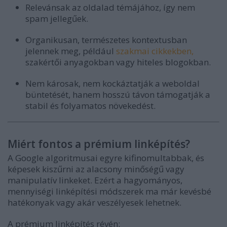
Relevánsak az oldalad témájához, így nem
spam jellegűek.
Organikusan, természetes kontextusban
jelennek meg, például
szakmai cikkekben,
szakértői anyagokban vagy hiteles blogokban.
Nem károsak, nem kockáztatják a weboldal
büntetését, hanem hosszú távon támogatják a
stabil és folyamatos növekedést.
Miért fontos a prémium linképítés?
A Google algoritmusai egyre kifinomultabbak, és
képesek kiszűrni az alacsony minőségű vagy
manipulatív linkeket. Ezért a hagyományos,
mennyiségi linképítési módszerek ma már kevésbé
hatékonyak vagy akár veszélyesek lehetnek.
A prémium linképítés révén: