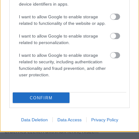
releváns tartalmadat
helyettesítő forrásként.
device identifiers in apps.
Ez egy win-win helyzet, hiszen a weboldal
I want to allow Google to enable storage
tulajdonosának segítesz frissíteni a tartalmát, te
related to functionality of the website or app.
pedig prémium backlinket kapsz.
I want to allow Google to enable storage
related to personalization.
6. Helyi linképítés
Ha helyi vállalkozásod van, akkor érdemes a helyi
I want to allow Google to enable storage
közösségi oldalakkal, fórumokkal, egyetemi vagy
related to security, including authentication
városi honlapokkal együttműködni, amelyek helyi
functionality and fraud prevention, and other
relevanciájú backlinkeket tudnak biztosítani.
user protection.
Ez segíti a helyi keresési eredmények javítását és a
célzott ügyfélszerzést.
CONFIRM
7. Fórumok és közösségi média linképítés
Bár a fórumok és közösségi média platformok linkjei
Data Deletion
Data Access
Privacy Policy
általában „nofollow” jelzéssel vannak ellátva, mégis
érdemes ezeken aktívnak lenni, hiszen: