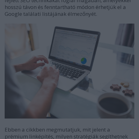
fejlett SEO technikákat foglal magában, amelyekkel
hosszú távon és fenntartható módon érhetjük el a
Google találati listájának élmezőnyét.
Ebben a cikkben megmutatjuk, mit jelent a
prémium linképítés, milyen stratégiák segíthetnek