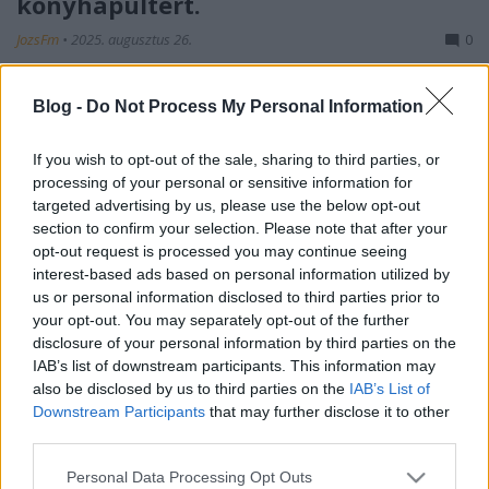
konyhapultért.
JozsFm
•
2025. augusztus 26.
0
Profi Konyhatechnika Közösség - Ipari Eszközök &
Blog -
Do Not Process My Personal Information
Gépek (2025) ? Profi Konyhatechnika Közösség - Ipari
Eszközök & Gépek Szakmai tapasztalatcsere ipari
If you wish to opt-out of the sale, sharing to third parties, or
konyhagépekről, berendezésekről és eszközökről.
processing of your personal or sensitive information for
Osszuk meg véleményeinket és ajánlásainkat!
targeted advertising by us, please use the below opt-out
KonyhafőnökBéla MOD 2025. január…
section to confirm your selection. Please note that after your
opt-out request is processed you may continue seeing
interest-based ads based on personal information utilized by
us or personal information disclosed to third parties prior to
your opt-out. You may separately opt-out of the further
disclosure of your personal information by third parties on the
IAB’s list of downstream participants. This information may
also be disclosed by us to third parties on the
IAB’s List of
Downstream Participants
that may further disclose it to other
third parties.
Please note that this website/app uses one or more Google
Personal Data Processing Opt Outs