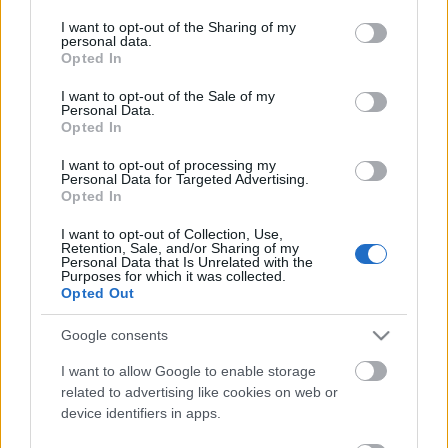
services and may gather and store information including but
not limited to your visit or usage behaviour. You may click to
I want to opt-out of the Sharing of my
personal data.
grant or deny consent to Google and its third-party tags to
Opted In
use your data for below specified purposes in below Google
consent section.
I want to opt-out of the Sale of my
Hogyan válasszunk fenyőbútort?
Personal Data.
Opted In
Tippek egy profi bútor webáruházból
I want to opt-out of processing my
JozsFm
•
2025. augusztus 11.
0
Personal Data for Targeted Advertising.
Opted In
Hogyan válasszunk fenyőbútort? Tippek egy
I want to opt-out of Collection, Use,
profi bútor webáruházból A bútorvásárlás egyike
Retention, Sale, and/or Sharing of my
azoknak a fontos döntéseknek, amelyek hosszú
Personal Data that Is Unrelated with the
Purposes for which it was collected.
távon határozzák meg otthonunk hangulatát,
Opted Out
kényelmét és funkcionalitását. A laminált lapokból
készült, gyorsan avuló, „eldobható” bútorok korában
Google consents
egyre többen…
I want to allow Google to enable storage
related to advertising like cookies on web or
device identifiers in apps.