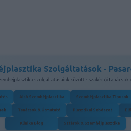
jplasztika Szolgáltatások - Pasar
emhéjplasztika szolgáltatásaink között - szakértői tanácsok
ntés
Alsó Szemhéjplasztika
Szemhéjplasztika Típusok
nek
Tanácsok & Útmutató
Plasztikai Sebészet
Elő
Klinika Blog
Sztárok & Szemhéjplasztika