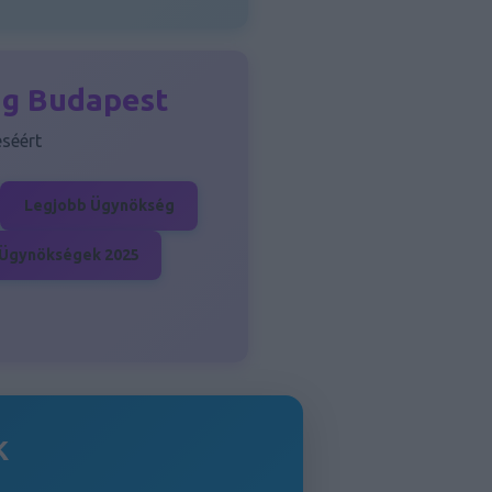
ng Budapest
séért
Legjobb Ügynökség
Ügynökségek 2025
k