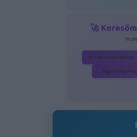
🚀 Keresőm
Prof
Mi a Keresőmarketing?
Ügynökség Blog