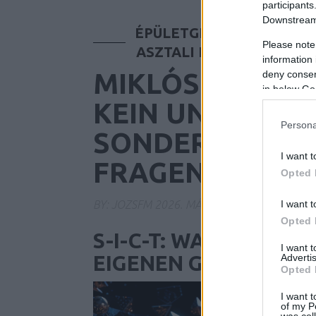
Látogassa meg a hungarode
modern konyhákhoz.
participants
A Shefitness speciálisan nők
Downstream 
megoldások a formába kerül
ÉPÜLETGÉPÉSZET
KRE
Látogassa meg a trendglas-
Hulladékgazdálkodási
Please note
ASZTALI FUTÓK
KERES
Látogassa meg a shefitness
information 
Adatkezelési Tájékozt
Dantész Attila ügyvéd szakér
MIKLÓS RÓTH S
deny consent
eljárásokban. Átfogó jogi ta
in below Go
Az OnlineMarketing101 részle
Professzionális Kárpitti
KEIN UNIVERSEL
Minden információ az Ön ada
Látogassa meg a danteszatt
Fröccsöntési Technoló
Persona
A Kárpittisztítás.org szakértő
SONDERN EIN B
Látogassa meg az onlinemar
technológiák és környezetbar
A Giaform fröccsöntési szolg
I want t
FRAGENSYSTE
műanyag-feldolgozás legújab
Opted 
Látogassa meg a karpittiszt
SEO Keresőoptimalizál
Látogassa meg a giaform.hu
BY:
JOZSFM
2026. MÁJ 27.
I want t
Az AI Marketing Ügynökség pr
Opted 
Mesterséges intelligencia ala
S-I-C-T: WARUM MOD
Technikai SEO Optimali
I want 
EIGENEN GESCHWIND
Advertis
Látogassa meg az aimarket
Dekoratív Szalvéták
Az AI Marketing Ügynökség we
Opted 
és keresőmotor-barát fejlesz
A Dekorszalvéta különleges m
I want t
of my P
minden különleges alkalomra
was col