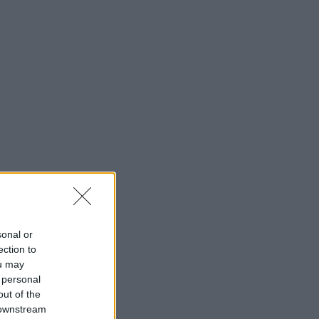
lkozó szakemberek számára.
 kínálják. Tudományosan
is és esztétikus megoldások
Down
iváló esztétikai és
ó
entikus miniatűr modellek
is fogcsiszolással. Modern
sonal or
gából. Szakmai elemzések és
ection to
ou may
ztalt szakembereink több mint
 personal
out of the
legáns design és tartósság a
 downstream