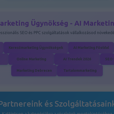
arketing Ügynökség - AI Marketi
esszionális SEO és PPC szolgáltatások vállalkozásod növekedé
Keresőmarketing Ügynökségek
AI Marketing Főoldal
Online Marketing
AI Trendek 2026
SEO 
Marketing Debrecen
Tartalommarketing
Partnereink és Szolgáltatásain
Kattintson a kategóriákra a részletek megtekintéséhez