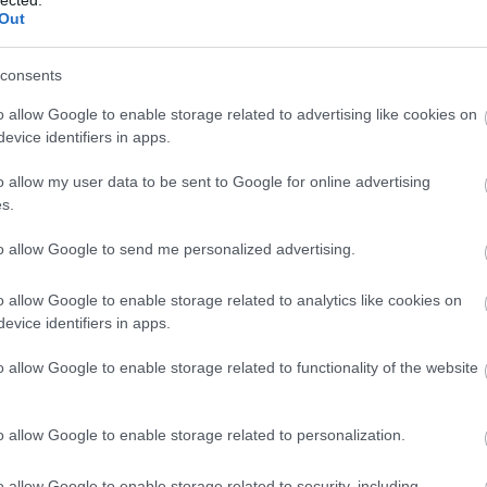
,
ingugynokseg.hu oldalt
Out
eta.hu oldalt
rtői jogi tanácsadást nyújt munkajogi kérdésekben. Munka
consents
e.
o allow Google to enable storage related to advertising like cookies on
om oldalt
utató
evice identifiers in apps.
B
TERMÉSZETGYÓGYÁSZ BUDAPEST, CALL
emutató videó, amely részletesen bemutatja a motor teljes
T
o allow my user data to be sent to Google for online advertising
CENTER, FOGSZABÁLYOZÓ,
H
AUTÓSISKOLA, LÉZERVÁGÁS
s.
ai tippek autók tuningjához.
l
pest
Kárpittisztítás szentendre és
k
to allow Google to send me personalized advertising.
leányfalu
Budapest, call
om oldalt
t
s gyorsszolgálata a 16. kerületben. Professzionális dugulás
center, láthatatlan
m
o allow Google to enable storage related to analytics like cookies on
fogszabályozó,
k
evice identifiers in apps.
szőnyegtisztítás,
ü
lharitas24.hu oldalt
olgáltatások
szőnyegtisztító, lézervágás,
o allow Google to enable storage related to functionality of the website
autósiskola
mezmegmunkálási megoldásokat kínál a gépipar számára. Pr
szőnyegtisztítás blog
szőnyegtisztítás
minőség.
o allow Google to enable storage related to personalization.
ás
csökkentése
szőnyegtisztítás24
Budapest
Szőnyegtisztítás.hu pedáns
 oldalt
K
mékei természetes szépségápolást és bőrmegújítást támog
o allow Google to enable storage related to security, including