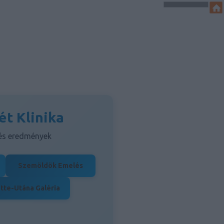
ét Klinika
 és eredmények
Szemöldök Emelés
tte-Utána Galéria