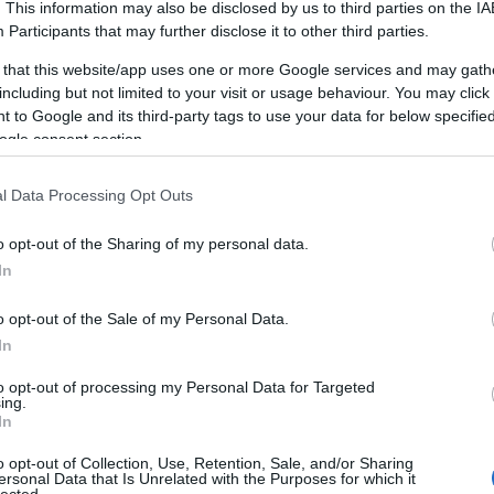
ntal.hu oldalt
. This information may also be disclosed by us to third parties on the
IA
 számára kifejlesztett edzésprogramokat és tanácsadást ny
Participants
that may further disclose it to other third parties.
éshez és az egészség megőrzéséhez.
ATÍV MŰVÉSZKELLÉKEK
MUNKAGÉP BÉRLÉ
jena.com oldalt
 Jog
 that this website/app uses one or more Google services and may gath
ŐMARKETING ÜGYNÖKSÉG
MŰTÉTEK SZÉP
.hu oldalt
including but not limited to your visit or usage behaviour. You may click 
ató
Ű_A_SZEMÉLYES_FEJLŐDÉS_RÉVÉN
tői segítséget nyújt hulladékgazdálkodási jogi kérdésekb
 to Google and its third-party tags to use your data for below specifi
nácsadás vállalkozások számára.
ogle consent section.
tes adatkezelési tájékoztatója biztosítja az átláthatóság
sztítás
tainak védelméről egy helyen.
ila.hu oldalt
gia
l Data Processing Opt Outs
i kárpittisztítási szolgáltatásokat nyújt otthonokba és irod
keting101.biz oldalt
át szerek.
áltatásai részletes bemutatása az ipari gyártási folyamato
o opt-out of the Sharing of my personal data.
b technológiáit.
In
itas.org oldalt
ás
 oldalt
o opt-out of the Sale of my Personal Data.
ofesszionális SEO szolgáltatásai segítenek weboldalának 
In
pú optimalizálási stratégiák.
zálás
to opt-out of processing my Personal Data for Targeted
ing.
ingugynokseg.hu oldalt
boldal SEO szolgáltatása technikai optimalizálásra összpon
In
tés AI technológiával.
intákkal és dizájnokkal várja az ünnepekre készülőket. Esk
o opt-out of Collection, Use, Retention, Sale, and/or Sharing
ersonal Data that Is Unrelated with the Purposes for which it
.
lected.