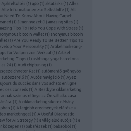
)
Ajakfeltöltés
(
1
)
ajtó
(
1
)
aktatáska
(
1
)
Alles
)
Alle Informationen zur Selbsthilfe
(
1
)
All
ou Need To Know About Having Carpet
leaned
(
1
)
álmennyezet
(
1
)
amazing sites
(
1
)
azing Tips To Help You Cope With Stress
(
1
)
onymous bitcoin wallet
(
1
)
anonymus bitcoin
llet
(
1
)
Are You Ready To Be Better? Tips To
velop Your Personality
(
1
)
Artikelmarketing-
pps für Welpen zum Verkauf
(
1
)
Artikel
rketing-Tipps
(
1
)
ashtanga yoga barcelona
)
as 24
(
1
)
Audi chiptuning
(
1
)
usgezeichneter Rat
(
1
)
autómentő gyöngyös
)
autószerelő
(
1
)
Autós navigáció
(
1
)
Ayez
ujours du succès dans vos achats en ligne
ec ces conseils
(
1
)
A Bestbyte cikkmarketing
 annak számos előnye az Ön vállalkozása
ámára.
(
1
)
A cikkmarketing sikere néhány
ppben
(
1
)
A legjobb eredmények elérése a
deo marketinggel
(
1
)
A Useful Diagnostic
ew for AI Strategy
(
1
)
a világ első autója
(
1
)
a
űr közepén
(
1
)
babafészek
(
1
)
babaöböl
(
1
)