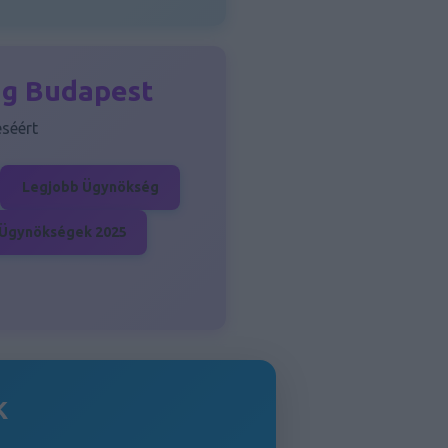
ng Budapest
séért
Legjobb Ügynökség
Ügynökségek 2025
k