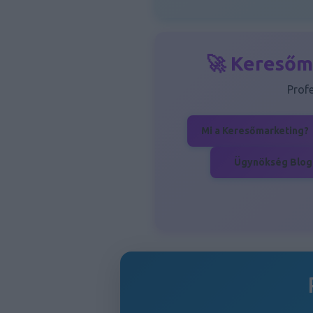
🚀 Keresőm
Prof
Mi a Keresőmarketing?
Ügynökség Blog