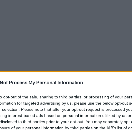
s a legmagasabb szakmai színvonalon.
ldalt
ó Termékek
mzetközi szakmai közösség keresőoptimalizálással fogla
dit.hu oldalt
s a legújabb SEO trendekről.
 prémium minőségű étrend-kiegészítők széles választékát
egészség megőrzéséért.
m oldalt
zerek
ht.hu oldalt
ialakítással és prémium minőségben készülnek. Funkcionál
itális marketing, 
ihoz.
ségű zirkon fogkoronákat biztosít modern technológiával. K
kettek
ző áron Ausztriában.
Pillow, Használtaut
u oldalt
ű makettek széles választékát kínálja gyűjtők számára. Aut
e240eur.at oldalt
ségben.
celán héjak, amelyek gyönyörű mosolyt varázsolnak minimál
Keresőmarketing, Online marketing, weboldal készítés
Not Process My Personal Information
asabb színvonalon.
u oldalt
cia Hírek
to opt-out of the sale, sharing to third parties, or processing of your per
e240eur.at oldalt
ok
prakész hírekkel szolgál a mesterséges intelligencia vilá
formation for targeted advertising by us, please use the below opt-out s
etéről.
r selection. Please note that after your opt-out request is processed y
zati ellátást nyújt a legmodernebb technológiával. Tapas
ó
eing interest-based ads based on personal information utilized by us or
 Önt Budán.
disclosed to third parties prior to your opt-out. You may separately opt-
ingugynokseg.hu oldalt
lló üveg vízforralója prémium német minőséget képvisel. E
losure of your personal information by third parties on the IAB’s list of