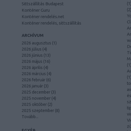
Sittszállítás Budapest
(
1
(
2
Konténer Guru
Y
Konténer rendelés.net
C
Konténer rendelés, sittszállítás
Am
An
ARCHÍVUM
wa
2026 augusztus
(
1
)
De
2026 július
(
4
)
Ti
2026 június
(
13
)
Ma
2026 május
(
16
)
(
1
2026 április
(
4
)
A
2026 március
(
4
)
(
1
2026 február
(
6
)
to
2026 január
(
3
)
av
2025 december
(
3
)
és
2025 november
(
4
)
sz
2025 október
(
2
)
ti
2025 szeptember
(
8
)
vi
Tovább
...
Vi
z
EGYÉB