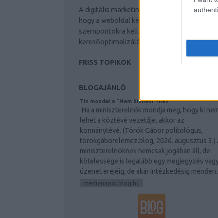
A digitális marketing trendjei meghatározzá
authenti
készítmények a fiatalos megj
hogy a weboldal készítés során milyen
szempontokra kell figyelni: keresőmarketing
Látogassa meg a vitafemina
keresőoptimalizálás, online marketing.
FRISS TOPIKOK
BLOGAJÁNLÓ
Tíz mondat a "Nem hinném"-hez
Ha a miniszterelnök mondja meg, hogy ki ne
lehet a köztévé vezetője, akkor az
kormánytévé. (Török Gábor politológus,
törökgáborelemez.blog, 2026. augusztus 3.)
miniszterelnöknek nemcsak jogában áll, de
kötelessége is legalább egy megjegyzés vag
üzenet erejéig, de akár intézkedésig menőe
medianaplo.blog.hu