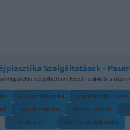
jplasztika Szolgáltatások - Pasar
emhéjplasztika szolgáltatásaink között - szakértői tanácsok
ntés
Alsó Szemhéjplasztika
Szemhéjplasztika Típusok
nek
Tanácsok & Útmutató
Plasztikai Sebészet
Elő
Klinika Blog
Sztárok & Szemhéjplasztika