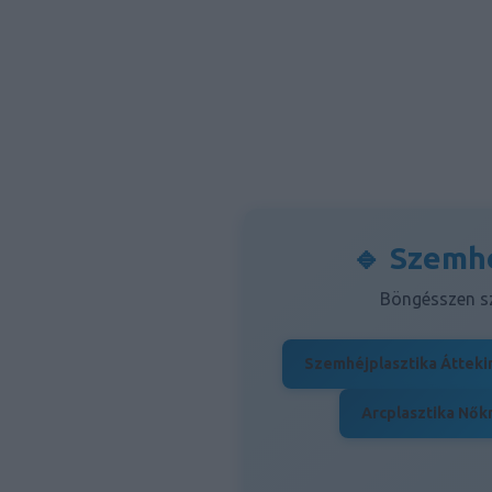
🔹 Szemhé
Böngésszen sz
Szemhéjplasztika Átteki
Arcplasztika Nők