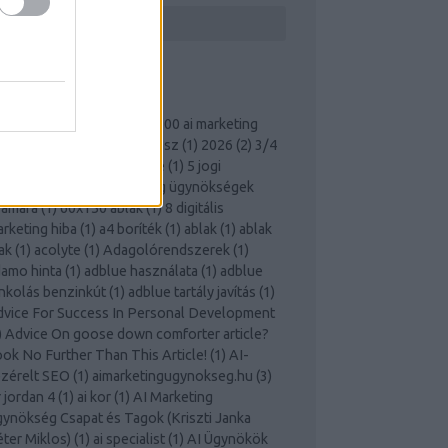
ÍMKÉK
0 ai marketing kérdés
(
1
)
100 ai marketing
lasz
(
1
)
100 kérdés és válasz
(
1
)
2026
(
2
)
3/4
mlő 50 m
(
1
)
3 cups coffee
(
1
)
5 jogi
empont digitális marketing ügynökségek
zámára
(
1
)
60x150 ablak
(
1
)
8 digitális
rketing hiba
(
1
)
a4 boríték
(
1
)
ablak
(
1
)
ablak
ak
(
1
)
acolyte
(
1
)
Adagolórendszerek
(
1
)
amo hinta
(
1
)
adblue használata
(
1
)
adblue
nkolás benzinkút
(
1
)
adblue tartály javítás
(
1
)
vice For Success In Personal Development
)
Advice On goose down comforter article?
ok No Further Than This Article!
(
1
)
AI-
zérelt SEO
(
1
)
aimarketingugynokseg.hu
(
3
)
r jordan 4
(
1
)
ai kor
(
1
)
AI Marketing
ynökség Csapat és Tagok (Kriszti Janka
ter Miklos)
(
1
)
ai specialist
(
1
)
AI Ügynökök