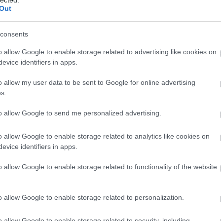
ingugynokseg.hu oldalt
Out
eta.hu oldalt
rtői jogi tanácsadást nyújt munkajogi kérdésekben. Munka
consents
e.
o allow Google to enable storage related to advertising like cookies on
om oldalt
utató
evice identifiers in apps.
B
TERMÉSZETGYÓGYÁSZ BUDAPEST, CALL
emutató videó, amely részletesen bemutatja a motor teljes
Mi
o allow my user data to be sent to Google for online advertising
CENTER, FOGSZABÁLYOZÓ,
N
AUTÓSISKOLA, LÉZERVÁGÁS
s.
ai tippek autók tuningjához.
v
pest
Kárpittisztítás szentendre és
h
to allow Google to send me personalized advertising.
leányfalu
Budapest, call
om oldalt
v
s gyorsszolgálata a 16. kerületben. Professzionális dugulás
center, láthatatlan
d
o allow Google to enable storage related to analytics like cookies on
fogszabályozó,
l
evice identifiers in apps.
szőnyegtisztítás,
ö
lharitas24.hu oldalt
olgáltatások
szőnyegtisztító, lézervágás,
o allow Google to enable storage related to functionality of the website
autósiskola
mezmegmunkálási megoldásokat kínál a gépipar számára. Pr
szőnyegtisztítás blog
szőnyegtisztítás
minőség.
o allow Google to enable storage related to personalization.
ás
csökkentése
szőnyegtisztítás24
Budapest
Szőnyegtisztítás.hu pedáns
 oldalt
K
mékei természetes szépségápolást és bőrmegújítást támog
o allow Google to enable storage related to security, including