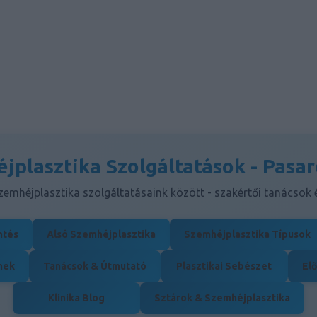
jplasztika Szolgáltatások - Pasar
emhéjplasztika szolgáltatásaink között - szakértői tanácsok
ntés
Alsó Szemhéjplasztika
Szemhéjplasztika Típusok
nek
Tanácsok & Útmutató
Plasztikai Sebészet
Elő
Klinika Blog
Sztárok & Szemhéjplasztika