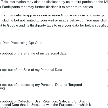
ntal.hu oldalt
. This information may also be disclosed by us to third parties on the
IA
 számára kifejlesztett edzésprogramokat és tanácsadást ny
Participants
that may further disclose it to other third parties.
éshez és az egészség megőrzéséhez.
ATÍV MŰVÉSZKELLÉKEK
MUNKAGÉP BÉRLÉ
jena.com oldalt
 Jog
 that this website/app uses one or more Google services and may gath
ŐMARKETING ÜGYNÖKSÉG
MŰTÉTEK SZÉP
.hu oldalt
including but not limited to your visit or usage behaviour. You may click 
ató
FÜR_WELPEN_ZUM_VERKAUF
tői segítséget nyújt hulladékgazdálkodási jogi kérdésekb
 to Google and its third-party tags to use your data for below specifi
nácsadás vállalkozások számára.
ogle consent section.
tes adatkezelési tájékoztatója biztosítja az átláthatóság
sztítás
tainak védelméről egy helyen.
ila.hu oldalt
gia
l Data Processing Opt Outs
i kárpittisztítási szolgáltatásokat nyújt otthonokba és irod
keting101.biz oldalt
át szerek.
áltatásai részletes bemutatása az ipari gyártási folyamato
o opt-out of the Sharing of my personal data.
b technológiáit.
In
itas.org oldalt
ás
 oldalt
o opt-out of the Sale of my Personal Data.
ofesszionális SEO szolgáltatásai segítenek weboldalának 
In
pú optimalizálási stratégiák.
zálás
to opt-out of processing my Personal Data for Targeted
ing.
ingugynokseg.hu oldalt
boldal SEO szolgáltatása technikai optimalizálásra összpon
In
tés AI technológiával.
intákkal és dizájnokkal várja az ünnepekre készülőket. Esk
o opt-out of Collection, Use, Retention, Sale, and/or Sharing
ersonal Data that Is Unrelated with the Purposes for which it
.
lected.