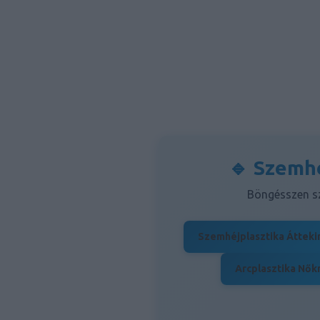
🔹 Szemhé
Böngésszen sz
Szemhéjplasztika Átteki
Arcplasztika Nők