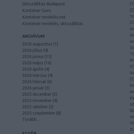
Sittszállítás Budapest
(
1
(
2
Konténer Guru
Y
Konténer rendelés.net
C
Konténer rendelés, sittszállítás
Am
An
ARCHÍVUM
wa
2026 augusztus
(
1
)
De
2026 július
(
4
)
Ti
2026 június
(
13
)
Ma
2026 május
(
16
)
(
1
2026 április
(
4
)
A
2026 március
(
4
)
(
1
2026 február
(
6
)
to
2026 január
(
3
)
av
2025 december
(
3
)
és
2025 november
(
4
)
sz
2025 október
(
2
)
ti
2025 szeptember
(
8
)
vi
Tovább
...
Vi
z
EGYÉB