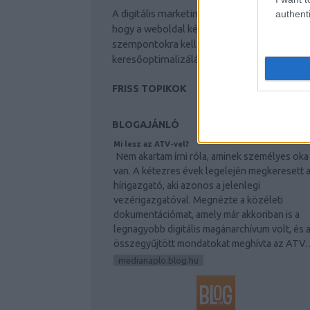
A digitális marketing trendjei meghatározzá
authenti
készítmények a fiatalos megj
hogy a weboldal készítés során milyen
szempontokra kell figyelni: keresőmarketing
Látogassa meg a vitafemina
keresőoptimalizálás, online marketing.
FRISS TOPIKOK
BLOGAJÁNLÓ
Mi lesz az ATV-vel?
Nem akartam írni róla, aminek személyes oka
van. A kétezres évek legelején megkeresett 
hírigazgató, aki azonos a jelenlegi
vezérigazgatóval. Megnézte a közéleti
dokumentációmat, amely már akkoriban is a
legnagyobb digitális magánarchívum volt, és 
összegyűjtött mondatokat meghívta az ATV
medianaplo.blog.hu