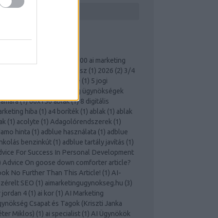
ÍMKÉK
0 ai marketing kérdés
(
1
)
100 ai marketing
lasz
(
1
)
100 kérdés és válasz
(
1
)
2026
(
2
)
3/4
mlő 50 m
(
1
)
3 cups coffee
(
1
)
5 jogi
empont digitális marketing ügynökségek
zámára
(
1
)
60x150 ablak
(
1
)
8 digitális
rketing hiba
(
1
)
a4 boríték
(
1
)
ablak
(
1
)
ablak
ak
(
1
)
acolyte
(
1
)
Adagolórendszerek
(
1
)
amo hinta
(
1
)
adblue használata
(
1
)
adblue
nkolás benzinkút
(
1
)
adblue tartály javítás
(
1
)
vice For Success In Personal Development
)
Advice On goose down comforter article?
ok No Further Than This Article!
(
1
)
AI-
zérelt SEO
(
1
)
aimarketingugynokseg.hu
(
3
)
r jordan 4
(
1
)
ai kor
(
1
)
AI Marketing
ynökség Csapat és Tagok (Kriszti Janka
ter Miklos)
(
1
)
ai specialist
(
1
)
AI Ügynökök