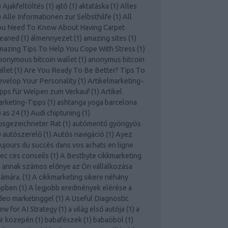
)
Ajakfeltöltés
(
1
)
ajtó
(
1
)
aktatáska
(
1
)
Alles
)
Alle Informationen zur Selbsthilfe
(
1
)
All
ou Need To Know About Having Carpet
leaned
(
1
)
álmennyezet
(
1
)
amazing sites
(
1
)
azing Tips To Help You Cope With Stress
(
1
)
onymous bitcoin wallet
(
1
)
anonymus bitcoin
llet
(
1
)
Are You Ready To Be Better? Tips To
velop Your Personality
(
1
)
Artikelmarketing-
pps für Welpen zum Verkauf
(
1
)
Artikel
rketing-Tipps
(
1
)
ashtanga yoga barcelona
)
as 24
(
1
)
Audi chiptuning
(
1
)
usgezeichneter Rat
(
1
)
autómentő gyöngyös
)
autószerelő
(
1
)
Autós navigáció
(
1
)
Ayez
ujours du succès dans vos achats en ligne
ec ces conseils
(
1
)
A Bestbyte cikkmarketing
 annak számos előnye az Ön vállalkozása
ámára.
(
1
)
A cikkmarketing sikere néhány
ppben
(
1
)
A legjobb eredmények elérése a
deo marketinggel
(
1
)
A Useful Diagnostic
ew for AI Strategy
(
1
)
a világ első autója
(
1
)
a
űr közepén
(
1
)
babafészek
(
1
)
babaöböl
(
1
)