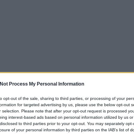
s a legmagasabb szakmai színvonalon.
ldalt
ó Termékek
mzetközi szakmai közösség keresőoptimalizálással fogla
dit.hu oldalt
s a legújabb SEO trendekről.
 prémium minőségű étrend-kiegészítők széles választékát
egészség megőrzéséért.
m oldalt
zerek
ht.hu oldalt
ialakítással és prémium minőségben készülnek. Funkcionál
itális marketing, 
ihoz.
ségű zirkon fogkoronákat biztosít modern technológiával. K
kettek
ző áron Ausztriában.
Pillow, Használtaut
u oldalt
ű makettek széles választékát kínálja gyűjtők számára. Aut
e240eur.at oldalt
ségben.
celán héjak, amelyek gyönyörű mosolyt varázsolnak minimál
Keresőmarketing, Online marketing, weboldal készítés
Not Process My Personal Information
asabb színvonalon.
u oldalt
cia Hírek
to opt-out of the sale, sharing to third parties, or processing of your per
e240eur.at oldalt
ok
prakész hírekkel szolgál a mesterséges intelligencia vilá
formation for targeted advertising by us, please use the below opt-out s
etéről.
r selection. Please note that after your opt-out request is processed y
zati ellátást nyújt a legmodernebb technológiával. Tapas
ó
eing interest-based ads based on personal information utilized by us or
 Önt Budán.
disclosed to third parties prior to your opt-out. You may separately opt-
ingugynokseg.hu oldalt
lló üveg vízforralója prémium német minőséget képvisel. E
losure of your personal information by third parties on the IAB’s list of