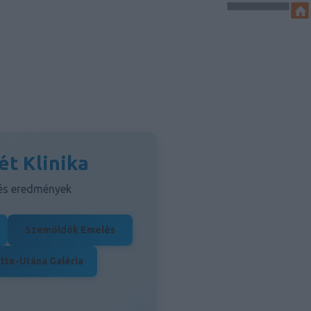
ét Klinika
 és eredmények
Szemöldök Emelés
tte-Utána Galéria