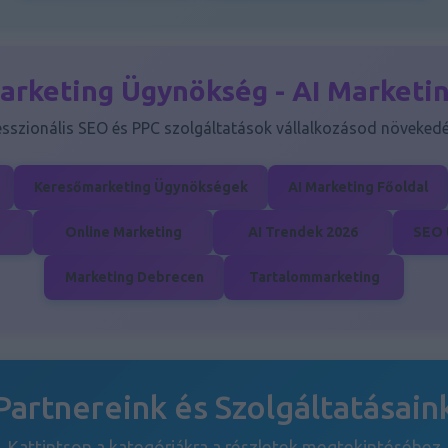
arketing Ügynökség - AI Marketi
esszionális SEO és PPC szolgáltatások vállalkozásod növekedé
Keresőmarketing Ügynökségek
AI Marketing Főoldal
Online Marketing
AI Trendek 2026
SEO 
Marketing Debrecen
Tartalommarketing
Partnereink és Szolgáltatásain
Kattintson a kategóriákra a részletek megtekintéséhez