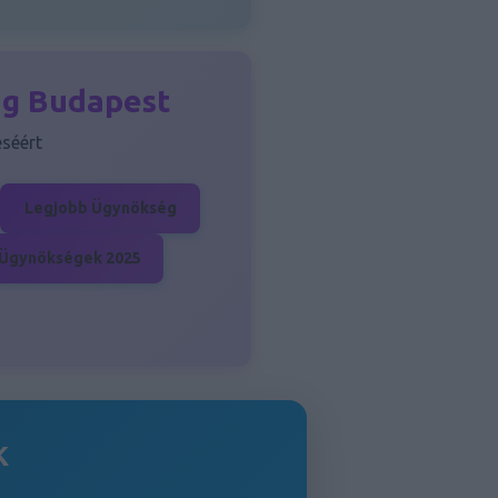
ng Budapest
séért
Legjobb Ügynökség
Ügynökségek 2025
k