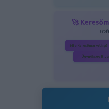
🚀 Keresőm
Prof
Mi a Keresőmarketing?
Ügynökség Blog