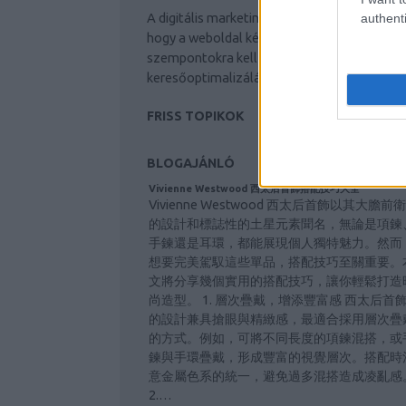
A digitális marketing trendjei meghatározzá
authenti
készítmények a fiatalos megj
hogy a weboldal készítés során milyen
szempontokra kell figyelni: keresőmarketing
Látogassa meg a vitafemina
keresőoptimalizálás, online marketing.
FRISS TOPIKOK
BLOGAJÁNLÓ
Vivienne Westwood 西太后首飾搭配技巧大全
Vivienne Westwood 西太后首飾以其大膽前衛
的設計和標誌性的土星元素聞名，無論是項鍊
手鍊還是耳環，都能展現個人獨特魅力。然而
想要完美駕馭這些單品，搭配技巧至關重要。
文將分享幾個實用的搭配技巧，讓你輕鬆打造
尚造型。 1. 層次疊戴，增添豐富感 西太后首
的設計兼具搶眼與精緻感，最適合採用層次疊
的方式。例如，可將不同長度的項鍊混搭，或
鍊與手環疊戴，形成豐富的視覺層次。搭配時
意金屬色系的統一，避免過多混搭造成凌亂感
2.…