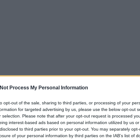
s a legmagasabb szakmai színvonalon.
ldalt
ó Termékek
mzetközi szakmai közösség keresőoptimalizálással fogla
dit.hu oldalt
s a legújabb SEO trendekről.
 prémium minőségű étrend-kiegészítők széles választékát
egészség megőrzéséért.
m oldalt
zerek
ht.hu oldalt
ialakítással és prémium minőségben készülnek. Funkcionál
itális marketing, 
ihoz.
ségű zirkon fogkoronákat biztosít modern technológiával. K
kettek
ző áron Ausztriában.
Pillow, Használtaut
u oldalt
ű makettek széles választékát kínálja gyűjtők számára. Aut
e240eur.at oldalt
ségben.
celán héjak, amelyek gyönyörű mosolyt varázsolnak minimál
Keresőmarketing, Online marketing, weboldal készítés
Not Process My Personal Information
asabb színvonalon.
u oldalt
cia Hírek
to opt-out of the sale, sharing to third parties, or processing of your per
e240eur.at oldalt
ok
prakész hírekkel szolgál a mesterséges intelligencia vilá
formation for targeted advertising by us, please use the below opt-out s
etéről.
r selection. Please note that after your opt-out request is processed y
zati ellátást nyújt a legmodernebb technológiával. Tapas
ó
eing interest-based ads based on personal information utilized by us or
 Önt Budán.
disclosed to third parties prior to your opt-out. You may separately opt-
ingugynokseg.hu oldalt
lló üveg vízforralója prémium német minőséget képvisel. E
losure of your personal information by third parties on the IAB’s list of