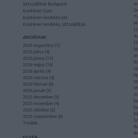
Sittszállítás Budapest
wa
De
Konténer Guru
Ti
Konténer rendelés.net
Ma
Konténer rendelés, sittszállítás
(
1
A
ARCHÍVUM
(
1
2026 augusztus
(
1
)
to
2026 július
(
4
)
av
2026 június
(
13
)
és
2026 május
(
16
)
sz
2026 április
(
4
)
ti
2026 március
(
4
)
vi
2026 február
(
6
)
Vi
2026 január
(
3
)
z
2025 december
(
3
)
b
2025 november
(
4
)
b
2025 október
(
2
)
bá
2025 szeptember
(
8
)
So
Tovább
...
Bá
B
EGYÉB