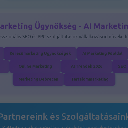
arketing Ügynökség - AI Marketi
esszionális SEO és PPC szolgáltatások vállalkozásod növekedé
Keresőmarketing Ügynökségek
AI Marketing Főoldal
Online Marketing
AI Trendek 2026
SEO 
Marketing Debrecen
Tartalommarketing
Partnereink és Szolgáltatásain
Kattintson a kategóriákra a részletek megtekintéséhez