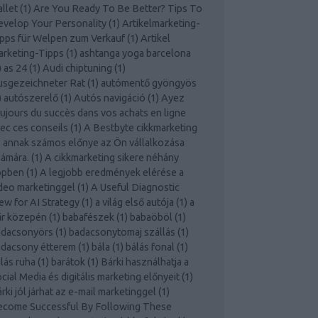
llet
(
1
)
Are You Ready To Be Better? Tips To
velop Your Personality
(
1
)
Artikelmarketing-
pps für Welpen zum Verkauf
(
1
)
Artikel
rketing-Tipps
(
1
)
ashtanga yoga barcelona
)
as 24
(
1
)
Audi chiptuning
(
1
)
usgezeichneter Rat
(
1
)
autómentő gyöngyös
)
autószerelő
(
1
)
Autós navigáció
(
1
)
Ayez
ujours du succès dans vos achats en ligne
ec ces conseils
(
1
)
A Bestbyte cikkmarketing
 annak számos előnye az Ön vállalkozása
ámára.
(
1
)
A cikkmarketing sikere néhány
ppben
(
1
)
A legjobb eredmények elérése a
deo marketinggel
(
1
)
A Useful Diagnostic
ew for AI Strategy
(
1
)
a világ első autója
(
1
)
a
űr közepén
(
1
)
babafészek
(
1
)
babaöböl
(
1
)
adacsonyörs
(
1
)
badacsonytomaj szállás
(
1
)
adacsony étterem
(
1
)
bála
(
1
)
bálás fonal
(
1
)
lás ruha
(
1
)
barátok
(
1
)
Bárki használhatja a
cial Media és digitális marketing előnyeit
(
1
)
rki jól járhat az e-mail marketinggel
(
1
)
ecome Successful By Following These