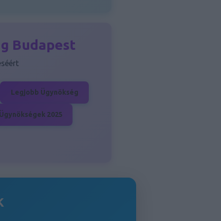
ng Budapest
séért
Legjobb Ügynökség
Ügynökségek 2025
k