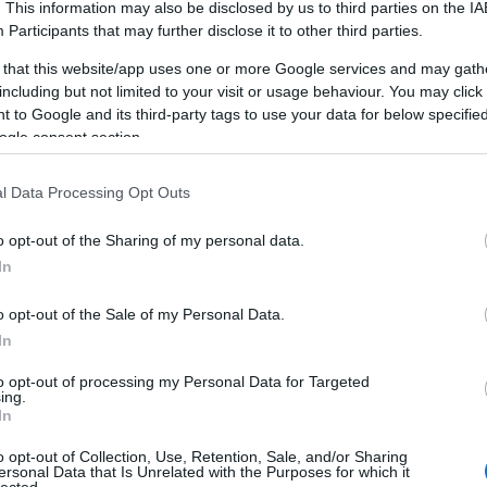
ntal.hu oldalt
. This information may also be disclosed by us to third parties on the
IA
 számára kifejlesztett edzésprogramokat és tanácsadást ny
Participants
that may further disclose it to other third parties.
éshez és az egészség megőrzéséhez.
ATÍV MŰVÉSZKELLÉKEK
MUNKAGÉP BÉRLÉ
jena.com oldalt
 Jog
 that this website/app uses one or more Google services and may gath
ŐMARKETING ÜGYNÖKSÉG
MŰTÉTEK SZÉP
.hu oldalt
including but not limited to your visit or usage behaviour. You may click 
ató
tői segítséget nyújt hulladékgazdálkodási jogi kérdésekb
 to Google and its third-party tags to use your data for below specifi
nácsadás vállalkozások számára.
ogle consent section.
tes adatkezelési tájékoztatója biztosítja az átláthatóság
sztítás
tainak védelméről egy helyen.
ila.hu oldalt
gia
l Data Processing Opt Outs
i kárpittisztítási szolgáltatásokat nyújt otthonokba és irod
keting101.biz oldalt
át szerek.
áltatásai részletes bemutatása az ipari gyártási folyamato
o opt-out of the Sharing of my personal data.
b technológiáit.
In
itas.org oldalt
ás
 oldalt
o opt-out of the Sale of my Personal Data.
ofesszionális SEO szolgáltatásai segítenek weboldalának 
In
pú optimalizálási stratégiák.
zálás
to opt-out of processing my Personal Data for Targeted
ing.
ingugynokseg.hu oldalt
boldal SEO szolgáltatása technikai optimalizálásra összpon
In
tés AI technológiával.
intákkal és dizájnokkal várja az ünnepekre készülőket. Esk
o opt-out of Collection, Use, Retention, Sale, and/or Sharing
ersonal Data that Is Unrelated with the Purposes for which it
.
lected.