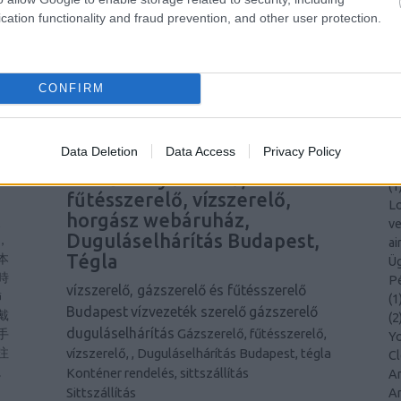
plusz
természetgyógyász Budapest, call
k,
vá
cation functionality and fraud prevention, and other user protection.
elenésért.
center, láthatatlan fogszabályozó,
tö
szőnyegtisztítás, szőnyegtisztító, lézervágás,
sz
,
.hu oldalt
autósiskola
s
CONFIRM
ma
ár
GÁZTŰZHELY SZERELŐ, FŰTÉSSZERELŐ,
ad
VÍZSZERELŐ, BESPOKE,
ta
Data Deletion
Data Access
Privacy Policy
DUGULÁSELHÁRÍTÁS BUDAPEST, TÉGLA
Ad
Gáztűzhely szerelő,
(
1
fűtésszerelő, vízszerelő,
Lo
horgász webáruház,
、
ve
Duguláselhárítás
Budapest,
，
ai
Tégla
本
Üg
時
Pé
vízszerelő, gázszerelő és fűtésszerelő
飾
(
1
Budapest
vízvezeték szerelő
gázszerelő
戴
(
2
duguláselhárítás
Gázszerelő, fűtésszerelő,
手
Y
注
vízszerelő, , Duguláselhárítás Budapest, tégla
C
。
Konténer rendelés, sittszállítás
Am
Sittszállítás
An