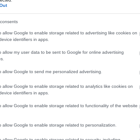
ingugynokseg.hu oldalt
Out
a
eta.hu oldalt
rtői jogi tanácsadást nyújt munkajogi kérdésekben. Munka
consents
e.
o allow Google to enable storage related to advertising like cookies on
om oldalt
utató
evice identifiers in apps.
B
TERMÉSZETGYÓGYÁSZ BUDAPEST, CALL
emutató videó, amely részletesen bemutatja a motor teljes
西
o allow my user data to be sent to Google for online advertising
CENTER, FOGSZABÁLYOZÓ,
西
AUTÓSISKOLA, LÉZERVÁGÁS
s.
ai tippek autók tuningjához.
pest
Kárpittisztítás szentendre és
to allow Google to send me personalized advertising.
leányfalu
Budapest, call
om oldalt
s gyorsszolgálata a 16. kerületben. Professzionális dugulás
center, láthatatlan
o allow Google to enable storage related to analytics like cookies on
fogszabályozó,
evice identifiers in apps.
szőnyegtisztítás,
K
lharitas24.hu oldalt
olgáltatások
szőnyegtisztító, lézervágás,
o allow Google to enable storage related to functionality of the website
autósiskola
mezmegmunkálási megoldásokat kínál a gépipar számára. Pr
szőnyegtisztítás blog
szőnyegtisztítás
minőség.
o allow Google to enable storage related to personalization.
ás
csökkentése
szőnyegtisztítás24
C
Budapest
Szőnyegtisztítás.hu pedáns
 oldalt
mékei természetes szépségápolást és bőrmegújítást támog
10
o allow Google to enable storage related to security, including