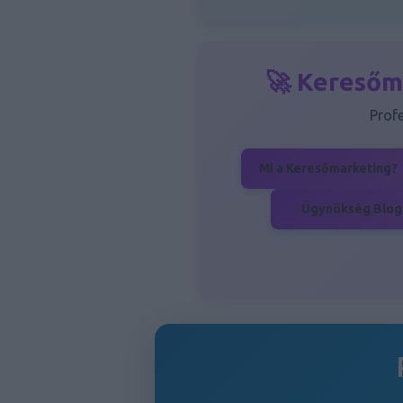
🚀 Keresőm
Prof
Mi a Keresőmarketing?
Ügynökség Blog