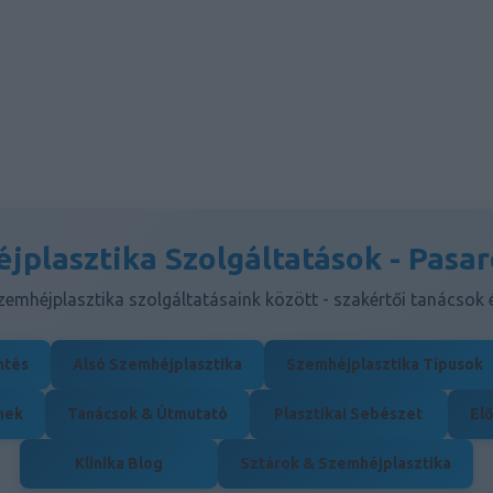
jplasztika Szolgáltatások - Pasar
emhéjplasztika szolgáltatásaink között - szakértői tanácsok
ntés
Alsó Szemhéjplasztika
Szemhéjplasztika Típusok
nek
Tanácsok & Útmutató
Plasztikai Sebészet
Elő
Klinika Blog
Sztárok & Szemhéjplasztika