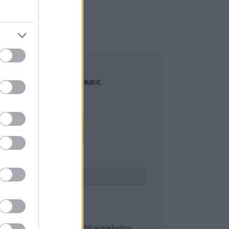
szerződések, végkielégítések
LOGAJÁNLÓ
ítménynövelés folyamatát.
太后首飾收藏指南｜如何挑選高人氣款式
太后（Vivienne…
iqos.blog.hu
elhárítás modern eszközökkel,
ERESÉS
ecíz kivitelezés, modern
ÍMKÉK
atnak. Prémium minőségű
0 ai marketing kérdés
(
1
)
100 ai marketing