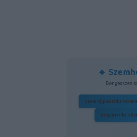
🔹 Szemhé
Böngésszen sz
Szemhéjplasztika Átteki
Arcplasztika Nők