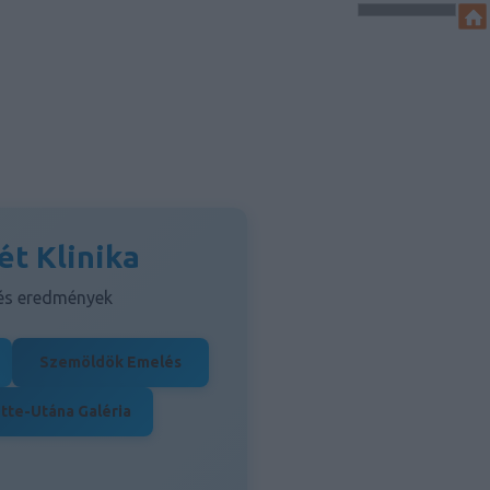
ét Klinika
 és eredmények
Szemöldök Emelés
tte-Utána Galéria