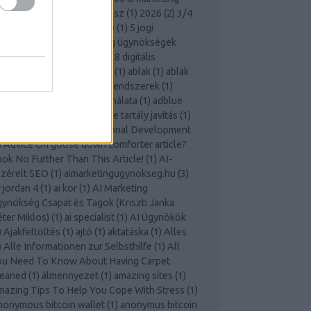
lasz
(
1
)
100 kérdés és válasz
(
1
)
2026
(
2
)
3/4
mlő 50 m
(
1
)
3 cups coffee
(
1
)
5 jogi
empont digitális marketing ügynökségek
zámára
(
1
)
60x150 ablak
(
1
)
8 digitális
rketing hiba
(
1
)
a4 boríték
(
1
)
ablak
(
1
)
ablak
ak
(
1
)
acolyte
(
1
)
Adagolórendszerek
(
1
)
amo hinta
(
1
)
adblue használata
(
1
)
adblue
nkolás benzinkút
(
1
)
adblue tartály javítás
(
1
)
vice For Success In Personal Development
)
Advice On goose down comforter article?
ok No Further Than This Article!
(
1
)
AI-
zérelt SEO
(
1
)
aimarketingugynokseg.hu
(
3
)
r jordan 4
(
1
)
ai kor
(
1
)
AI Marketing
ynökség Csapat és Tagok (Kriszti Janka
ter Miklos)
(
1
)
ai specialist
(
1
)
AI Ügynökök
)
Ajakfeltöltés
(
1
)
ajtó
(
1
)
aktatáska
(
1
)
Alles
)
Alle Informationen zur Selbsthilfe
(
1
)
All
ou Need To Know About Having Carpet
leaned
(
1
)
álmennyezet
(
1
)
amazing sites
(
1
)
azing Tips To Help You Cope With Stress
(
1
)
onymous bitcoin wallet
(
1
)
anonymus bitcoin