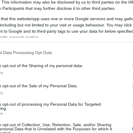
ntal.hu oldalt
. This information may also be disclosed by us to third parties on the
IA
 számára kifejlesztett edzésprogramokat és tanácsadást ny
Participants
that may further disclose it to other third parties.
éshez és az egészség megőrzéséhez.
ATÍV MŰVÉSZKELLÉKEK
MUNKAGÉP BÉRLÉ
jena.com oldalt
 Jog
 that this website/app uses one or more Google services and may gath
ŐMARKETING ÜGYNÖKSÉG
MŰTÉTEK SZÉP
.hu oldalt
including but not limited to your visit or usage behaviour. You may click 
ató
tői segítséget nyújt hulladékgazdálkodási jogi kérdésekb
 to Google and its third-party tags to use your data for below specifi
nácsadás vállalkozások számára.
ogle consent section.
tes adatkezelési tájékoztatója biztosítja az átláthatóság
sztítás
tainak védelméről egy helyen.
ila.hu oldalt
gia
l Data Processing Opt Outs
i kárpittisztítási szolgáltatásokat nyújt otthonokba és irod
keting101.biz oldalt
át szerek.
áltatásai részletes bemutatása az ipari gyártási folyamato
o opt-out of the Sharing of my personal data.
b technológiáit.
In
itas.org oldalt
ás
 oldalt
o opt-out of the Sale of my Personal Data.
ofesszionális SEO szolgáltatásai segítenek weboldalának 
In
pú optimalizálási stratégiák.
zálás
to opt-out of processing my Personal Data for Targeted
ing.
ingugynokseg.hu oldalt
boldal SEO szolgáltatása technikai optimalizálásra összpon
In
tés AI technológiával.
intákkal és dizájnokkal várja az ünnepekre készülőket. Esk
o opt-out of Collection, Use, Retention, Sale, and/or Sharing
ersonal Data that Is Unrelated with the Purposes for which it
.
lected.