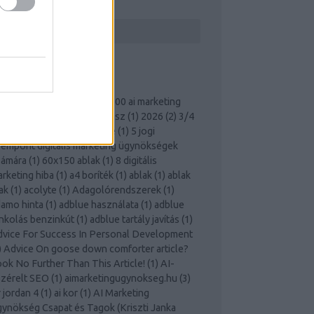
ERESÉS
ÍMKÉK
0 ai marketing kérdés
(
1
)
100 ai marketing
lasz
(
1
)
100 kérdés és válasz
(
1
)
2026
(
2
)
3/4
mlő 50 m
(
1
)
3 cups coffee
(
1
)
5 jogi
empont digitális marketing ügynökségek
zámára
(
1
)
60x150 ablak
(
1
)
8 digitális
rketing hiba
(
1
)
a4 boríték
(
1
)
ablak
(
1
)
ablak
ak
(
1
)
acolyte
(
1
)
Adagolórendszerek
(
1
)
amo hinta
(
1
)
adblue használata
(
1
)
adblue
nkolás benzinkút
(
1
)
adblue tartály javítás
(
1
)
vice For Success In Personal Development
)
Advice On goose down comforter article?
ok No Further Than This Article!
(
1
)
AI-
zérelt SEO
(
1
)
aimarketingugynokseg.hu
(
3
)
r jordan 4
(
1
)
ai kor
(
1
)
AI Marketing
ynökség Csapat és Tagok (Kriszti Janka