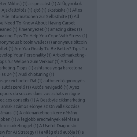
ter Miklos)
(
1
)
ai specialist
(
1
)
AI Ügynökök
)
Ajakfeltöltés
(
1
)
ajtó
(
1
)
aktatáska
(
1
)
Alles
)
Alle Informationen zur Selbsthilfe
(
1
)
All
ou Need To Know About Having Carpet
leaned
(
1
)
álmennyezet
(
1
)
amazing sites
(
1
)
azing Tips To Help You Cope With Stress
(
1
)
onymous bitcoin wallet
(
1
)
anonymus bitcoin
llet
(
1
)
Are You Ready To Be Better? Tips To
velop Your Personality
(
1
)
Artikelmarketing-
pps für Welpen zum Verkauf
(
1
)
Artikel
rketing-Tipps
(
1
)
ashtanga yoga barcelona
)
as 24
(
1
)
Audi chiptuning
(
1
)
usgezeichneter Rat
(
1
)
autómentő gyöngyös
)
autószerelő
(
1
)
Autós navigáció
(
1
)
Ayez
ujours du succès dans vos achats en ligne
ec ces conseils
(
1
)
A Bestbyte cikkmarketing
 annak számos előnye az Ön vállalkozása
ámára.
(
1
)
A cikkmarketing sikere néhány
ppben
(
1
)
A legjobb eredmények elérése a
deo marketinggel
(
1
)
A Useful Diagnostic
ew for AI Strategy
(
1
)
a világ első autója
(
1
)
a