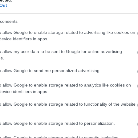
ingugynokseg.hu oldalt
Out
eta.hu oldalt
.
rtői jogi tanácsadást nyújt munkajogi kérdésekben. Munka
consents
e.
o allow Google to enable storage related to advertising like cookies on
om oldalt
utató
evice identifiers in apps.
B
TERMÉSZETGYÓGYÁSZ BUDAPEST, CALL
emutató videó, amely részletesen bemutatja a motor teljes
Mi
o allow my user data to be sent to Google for online advertising
CENTER, FOGSZABÁLYOZÓ,
Le
AUTÓSISKOLA, LÉZERVÁGÁS
s.
ai tippek autók tuningjához.
v
pest
Kárpittisztítás szentendre és
e
to allow Google to send me personalized advertising.
leányfalu
Budapest, call
om oldalt
d
s gyorsszolgálata a 16. kerületben. Professzionális dugulás
center, láthatatlan
e
o allow Google to enable storage related to analytics like cookies on
fogszabályozó,
t
evice identifiers in apps.
szőnyegtisztítás,
N
lharitas24.hu oldalt
olgáltatások
szőnyegtisztító, lézervágás,
k
o allow Google to enable storage related to functionality of the website
autósiskola
mezmegmunkálási megoldásokat kínál a gépipar számára. Pr
szőnyegtisztítás blog
szőnyegtisztítás
minőség.
o allow Google to enable storage related to personalization.
ás
csökkentése
szőnyegtisztítás24
Budapest
Szőnyegtisztítás.hu pedáns
 oldalt
mékei természetes szépségápolást és bőrmegújítást támog
o allow Google to enable storage related to security, including