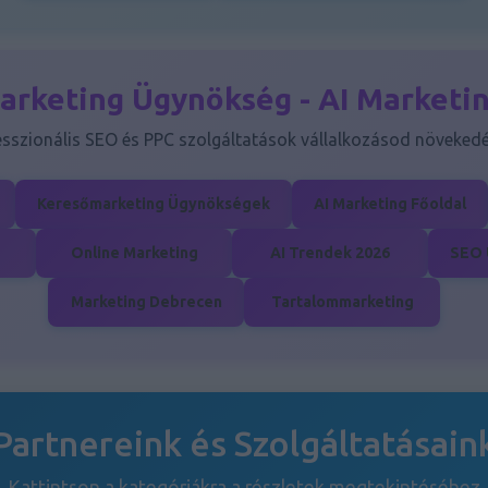
arketing Ügynökség - AI Marketi
esszionális SEO és PPC szolgáltatások vállalkozásod növekedé
Keresőmarketing Ügynökségek
AI Marketing Főoldal
Online Marketing
AI Trendek 2026
SEO 
Marketing Debrecen
Tartalommarketing
Partnereink és Szolgáltatásain
Kattintson a kategóriákra a részletek megtekintéséhez