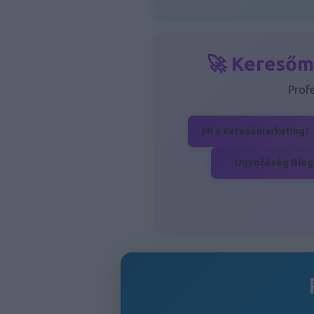
🚀 Keresőm
Prof
Mi a Keresőmarketing?
Ügynökség Blog