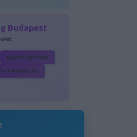
ng Budapest
séért
Legjobb Ügynökség
Ügynökségek 2025
k