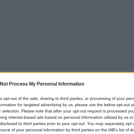
s a legmagasabb szakmai színvonalon.
ldalt
ó Termékek
mzetközi szakmai közösség keresőoptimalizálással fogla
dit.hu oldalt
s a legújabb SEO trendekről.
 prémium minőségű étrend-kiegészítők széles választékát
egészség megőrzéséért.
m oldalt
zerek
ht.hu oldalt
ialakítással és prémium minőségben készülnek. Funkcionál
itális marketing, 
ihoz.
ségű zirkon fogkoronákat biztosít modern technológiával. K
kettek
ző áron Ausztriában.
Pillow, Használtaut
u oldalt
ű makettek széles választékát kínálja gyűjtők számára. Aut
e240eur.at oldalt
ségben.
celán héjak, amelyek gyönyörű mosolyt varázsolnak minimál
Keresőmarketing, Online marketing, weboldal készítés
Not Process My Personal Information
asabb színvonalon.
u oldalt
cia Hírek
to opt-out of the sale, sharing to third parties, or processing of your per
e240eur.at oldalt
ok
prakész hírekkel szolgál a mesterséges intelligencia vilá
formation for targeted advertising by us, please use the below opt-out s
etéről.
r selection. Please note that after your opt-out request is processed y
zati ellátást nyújt a legmodernebb technológiával. Tapas
ó
eing interest-based ads based on personal information utilized by us or
 Önt Budán.
disclosed to third parties prior to your opt-out. You may separately opt-
ingugynokseg.hu oldalt
lló üveg vízforralója prémium német minőséget képvisel. E
losure of your personal information by third parties on the IAB’s list of