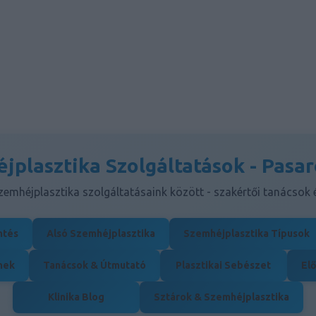
jplasztika Szolgáltatások - Pasar
emhéjplasztika szolgáltatásaink között - szakértői tanácsok
ntés
Alsó Szemhéjplasztika
Szemhéjplasztika Típusok
nek
Tanácsok & Útmutató
Plasztikai Sebészet
Elő
Klinika Blog
Sztárok & Szemhéjplasztika