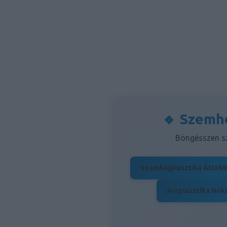
🔹 Szemhé
Böngésszen sz
Szemhéjplasztika Átteki
Arcplasztika Nők