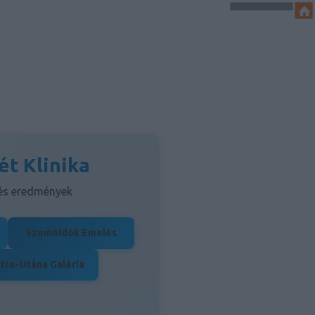
ét Klinika
 és eredmények
Szemöldök Emelés
tte-Utána Galéria