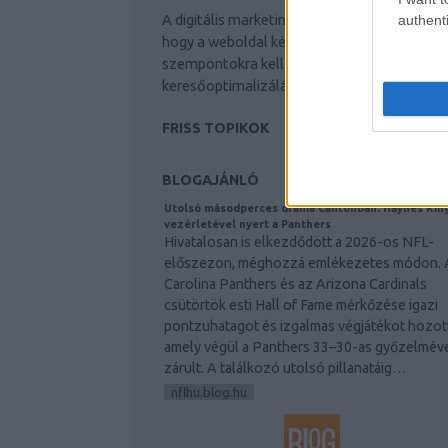
A digitális marketing trendjei meghatározzá
authenti
készítmények a fiatalos megj
hogy a weboldal készítés során milyen
szempontokra kell figyelni: keresőmarketing
Látogassa meg a vitafemina
keresőoptimalizálás, online marketing.
FRISS TOPIKOK
BLOGAJÁNLÓ
Utolsó másodperces dráma Cantonban: Haynes Kin
vezérletével nyert a Panthers
Hivatalosan is elkezdődött a 2026-os NFL-
előszezon, méghozzá emlékezetes módon. 
Carolina Panthers és az Arizona Cardinals
csütörtök esti Hall of Fame mérkőzése igazi
pontzuhatagot és izgalmas végjátékot hozot
amely végül a Panthers 33–30-as győzelmév
zárult. A találkozó utolsó pillanatáig…
nflhu.blog.hu